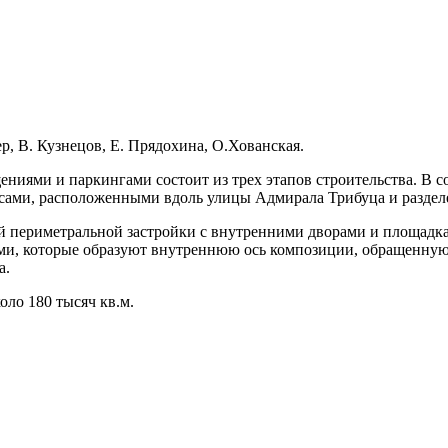
ер, В. Кузнецов, Е. Прядохина, О.Хованская.
ниями и паркингами состоит из трех этапов строительства. В с
ксами, расположенными вдоль улицы Адмирала Трибуца и разде
 периметральной застройки с внутренними дворами и площадка
ми, которые образуют внутреннюю ось композиции, обращенную 
а.
оло 180 тысяч кв.м.